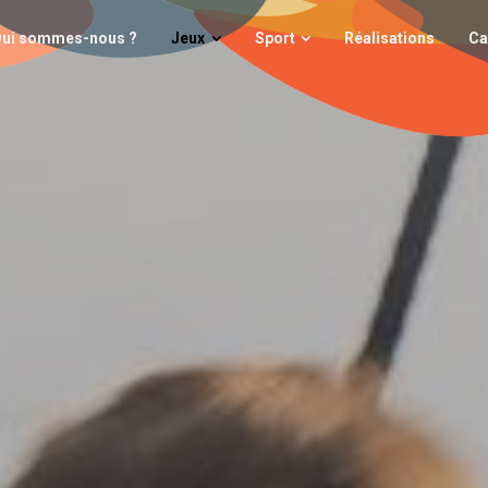
i sommes-nous ?
Jeux
Sport
Réalisations
Cata
ui sommes-nous ?
Jeux
Sport
Réalisations
Ca