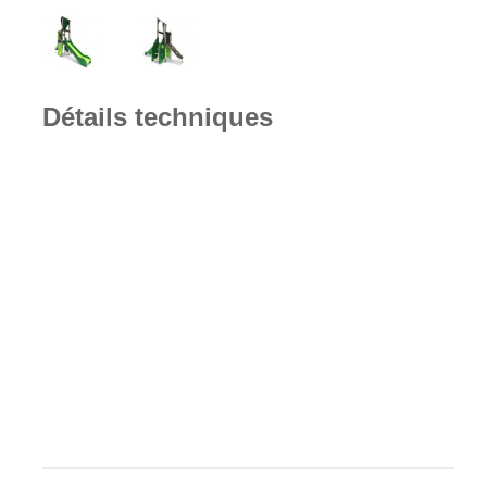
Détails techniques
2 ans
7
et +
19.6
1