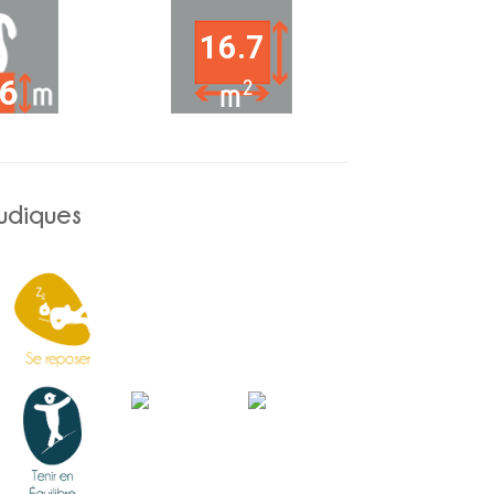
16.7
.6
ludiques