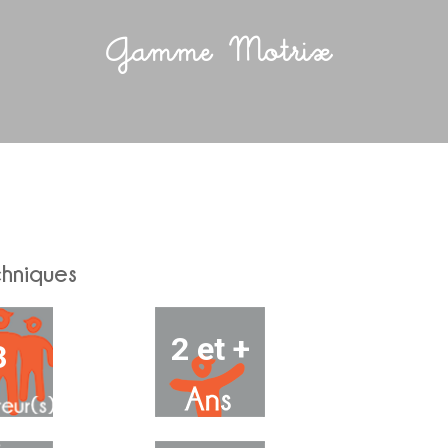
Gamme Motrix
chniques
2 et +
3