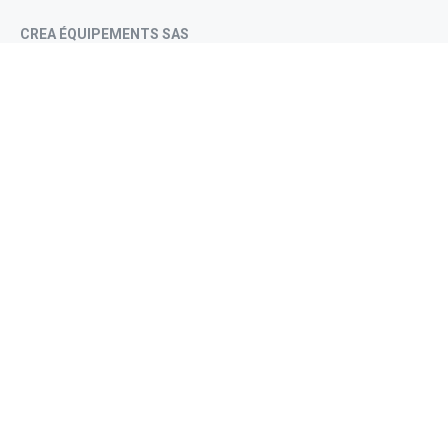
CREA ÉQUIPEMENTS SAS
Chemin de la Fribaudière
49710 LE LONGERON , France
+(33) 02 41 55 89 48
contact@crea-equipements.fr
Mentions légales
Accueil
Société
Jeux
Sport
Catalogue 2026